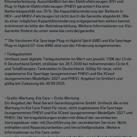
Kilometerleistung. Ausschließlich bei den Elektrofahrzeugen (EV) und
Plug-in Hybrid-Elektrofahrzeugen (PHEV) garantiert Kia eine
Batteriekapazität von 70 %. Die Kapazitätsminderung der Batterie in
HEV- und MHEV-Fahrzeugen ist nicht durch die Garantie abgedeckt. Wie
du einer möglichen Kapazitätsminderung entgegenwirken wirken kannst,
entnimmst du bitte der Betriebsanleitung. Weitere Informationen zur Kia-
Garantie findest du unter
www.kia.com/de/garantie.
** Die Versionen Kia Sportage Plug-in Hybrid Spirit AWD und Kia Sportage
Plug-in Hybrid GT-Line AWD sind von der Förderung ausgenommen.
Tankgutschein
3
Umfasst zwei digitale Tankgutscheine im Wert von jeweils 150€ der Circle
K Deutschland GmbH, einlösbar bis 28.5.2030 bei teilnehmenden Circle K
und TotalEnergies-Tankstellen in Deutschland. Gültig für neue, nicht
zugelassene Kia Sportage (ausgenommen PHEV) und Kia XCeed
(ausgenommen Modelljahr 2027 und PHEV). Angebot ist limitiert und
gültig bei Zulassung bis 30.09.2026.
Gratis-Wartung: Kia Care – Erste Wartung
4
Ein Angebot der Real Garant Garantiesysteme GmbH. Umfasst die erste
Wartung im Kia Care Paket für neue, nicht zugelassene Kia Sportage
(ausgenommen PHEV) und Kia XCeed (ausgenommen Modelljahr 2027 und
PHEV). Die Vertragsleistungen enden mit Ablauf der vereinbarten
Vertragsdauer oder mit Durchführung der vereinbarten Services. Nicht
enthalten sind Reparaturarbeiten und Verschleißprodukte. Weitere
Informationen zu Kia Care unter
www.kia.com/de/service/serviceangebote/kia-care/.
Angebot ist limitiert