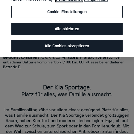
KI-generierter Inhalt.
Cookie-Einstellungen
Kia Sportage 1.6 T-GDI 48V AWD DCT
(Benzin/Automatik); 132 kW (180 PS):
Kraftstoffverbrauch kombiniert 7,8 l/100 km; CO
-Emissionen kombiniert
2
177 g/km. CO
-Klasse G.
2
Alle ablehnen
Kia Sportage Hybrid 1.6 T-GDI Hybrid AWD
(Benzin/Automatik); 176 kW (239
PS): Kraftstoffverbrauch kombiniert 6,5 l/100 km; CO
- Emissionen
2
kombiniert 147 g/km. CO
-Klasse E.
2
Kia Sportage Plug-in Hybrid 1.6 T-GDI AT AWD
(Benzin/Strom/Automatik);
Alle Cookies akzeptieren
212 kW (288 PS): Kraftstoffverbrauch gewichtet kombiniert 3,3 l/100 km;
Stromverbrauch gewichtet kombiniert 11,1 kWh/100 km; CO
-Emissionen
2
gewichtet kombiniert 75 g/km. CO
-Klasse B. Kraftstoffverbrauch bei
2
entladener Batterie kombiniert 6,7 l/100 km. CO
-Klasse bei entladener
2
Batterie E.
Der Kia Sportage.
Platz für alles, was Familie ausmacht.
Im Familienalltag zählt vor allem eines: genügend Platz für alles,
was Familie ausmacht. Der Kia Sportage verbindet großzügigen
Raum, hohen Komfort und moderne Technologien. Egal, ob auf
dem Weg zur Schule, zum Sport oder in den Familienurlaub. Mit
der Wahl zwischen unterschiedlichen Antriebsvarianten findest