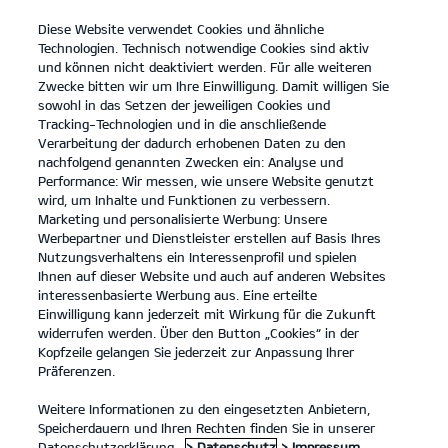
Diese Website verwendet Cookies und ähnliche
open
Technologien. Technisch notwendige Cookies sind aktiv
menu
und können nicht deaktiviert werden. Für alle weiteren
KONTAKT
Zwecke bitten wir um Ihre Einwilligung. Damit willigen Sie
sowohl in das Setzen der jeweiligen Cookies und
Tracking-Technologien und in die anschließende
DÜRKOP AUTOVERMIETUNG
Verarbeitung der dadurch erhobenen Daten zu den
nachfolgend genannten Zwecken ein: Analyse und
Performance: Wir messen, wie unsere Website genutzt
DÜRKOP AUTOVERMIETUNG
wird, um Inhalte und Funktionen zu verbessern.
Marketing und personalisierte Werbung: Unsere
Werbepartner und Dienstleister erstellen auf Basis Ihres
Nutzungsverhaltens ein Interessenprofil und spielen
Ihnen auf dieser Website und auch auf anderen Websites
interessenbasierte Werbung aus. Eine erteilte
Einwilligung kann jederzeit mit Wirkung für die Zukunft
widerrufen werden. Über den Button „Cookies“ in der
Kopfzeile gelangen Sie jederzeit zur Anpassung Ihrer
Präferenzen.
Weitere Informationen zu den eingesetzten Anbietern,
WIR HALTEN SIE MOBIL
Speicherdauern und Ihren Rechten finden Sie in unserer
Datenschutzerklärung.
> Datenschutz
> Impressum